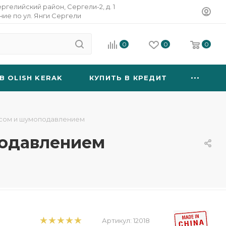
ергелийский район, Сергели-2, д. 1
ание по ул. Янги Сергели
0
0
0
B OLISH KERAK
КУПИТЬ В КРЕДИТ
ейсом и шумоподавлением
подавлением
Артикул:
12018