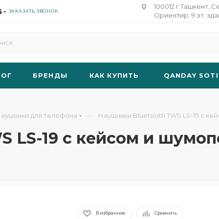
100012 г.Ташкент, С
5
ЗАКАЗАТЬ ЗВОНОК
Ориентир: 9 эт. зд
ЛОГ
БРЕНДЫ
КАК КУПИТЬ
QANDAY SOTI
—
аушники для телефона
Наушники Bluetooth TWS LS-19 с к
S LS-19 с кейсом и шумо
В избранное
Сравнить