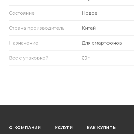
Совместимость: Android, iOS, Windows
Состояние
Новое
Назначение: музыка, звонки, спорт
Цвет: белый/чёрный (в зависимости от комплект
Страна производитель
Китай
Назначение
Для смартфонов
Вес с упаковкой
60г
О КОМПАНИИ
УСЛУГИ
КАК КУПИТЬ