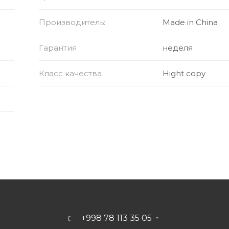
Производитель:
Made in China
ации)
Гарантия
неделя
Класс качества
Hight copy
+998 78 113 35 05