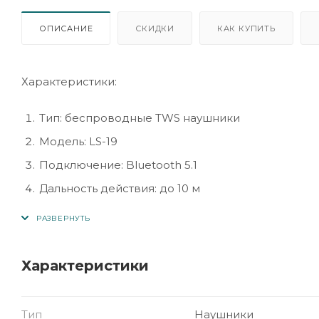
ОПИСАНИЕ
СКИДКИ
КАК КУПИТЬ
Характеристики:
Тип: беспроводные TWS наушники
Модель: LS-19
Подключение: Bluetooth 5.1
Дальность действия: до 10 м
Время работы: до 4–5 часов
Время зарядки: около 1,5 часов
Зарядный кейс: до 300 мАч (обеспечивает неск
Характеристики
Микрофон: встроенный
Функции: шумоподавление, сенсорное управлен
Тип
Наушники