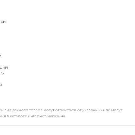
си.
.
йший
TS
м.
й вид данного товара могут отличаться от указанных или могут
я в каталоге интернет-магазина.