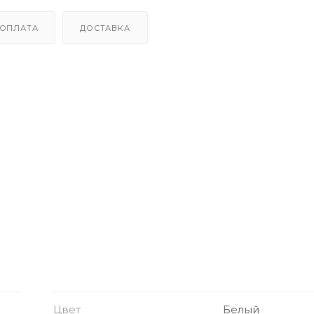
ОПЛАТА
ДОСТАВКА
олько подзарядок)
ие, быстрый коннект
Цвет
Белый