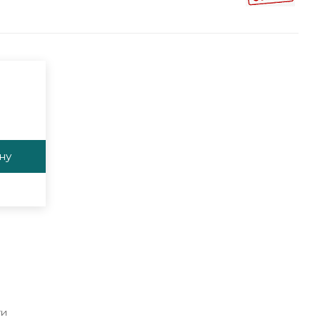
ну
ги