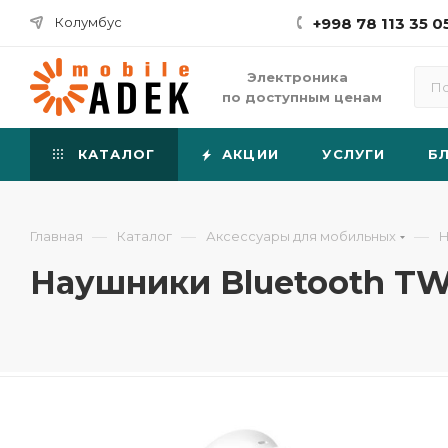
Колумбус
+998 78 113 35 0
Электроника
по доступным ценам
КАТАЛОГ
АКЦИИ
УСЛУГИ
Б
—
—
—
Главная
Каталог
Аксессуары для мобильных
Н
Наушники Bluetooth TW