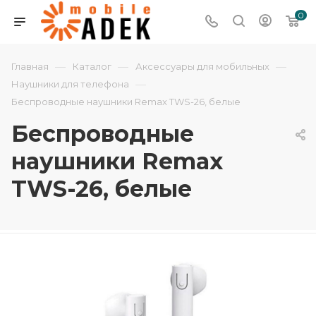
0
—
—
—
Главная
Каталог
Аксессуары для мобильных
—
Наушники для телефона
Беспроводные наушники Remax TWS-26, белые
Беспроводные
наушники Remax
TWS-26, белые