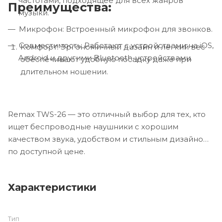
частотами, подходящее для всех жанров
Преимущества:
музыки.
Микрофон: Встроенный микрофон для звонков.
Совместимость: Работают с устройствами на iOS,
Комфорт: Эргономичный дизайн и лёгкий вес
Android и другими Bluetooth-устройствами.
обеспечивают удобную посадку даже при
длительном ношении.
Remax TWS-26 — это отличный выбор для тех, кто
ищет беспроводные наушники с хорошим
качеством звука, удобством и стильным дизайном
по доступной цене.
Характеристики
Тип