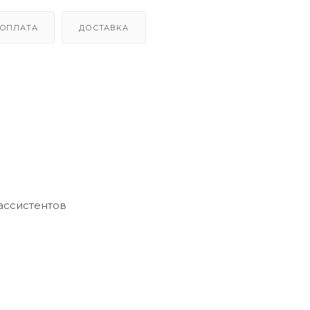
ОПЛАТА
ДОСТАВКА
ассистентов
е, кейс для зарядки
 20 часов
тильный зарядный кейс