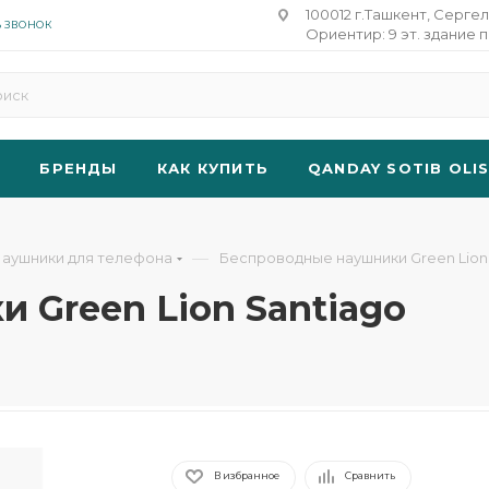
100012 г.Ташкент, Сергел
Ь ЗВОНОК
Ориентир: 9 эт. здание п
БРЕНДЫ
КАК КУПИТЬ
QANDAY SOTIB OLI
—
аушники для телефона
Беспроводные наушники Green Lion
 Green Lion Santiago
В избранное
Сравнить