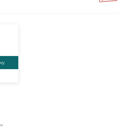
ну
ги