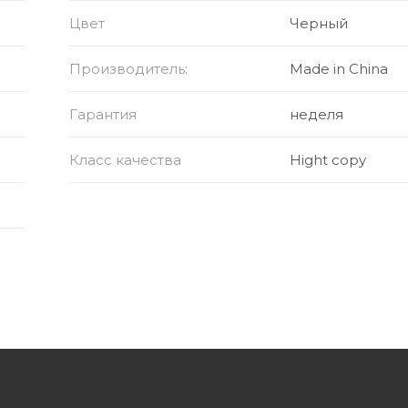
Цвет
Черный
Производитель:
Made in China
Гарантия
неделя
Класс качества
Hight copy