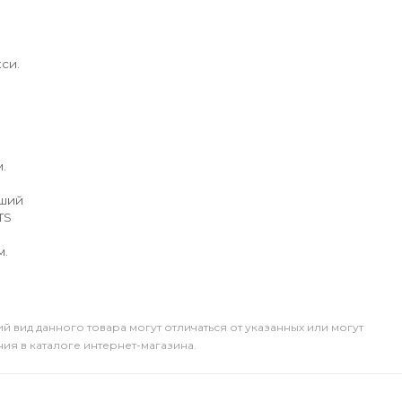
си.
.
йший
TS
м.
й вид данного товара могут отличаться от указанных или могут
я в каталоге интернет-магазина.