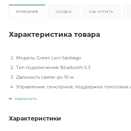
ОПИСАНИЕ
СКИДКИ
КАК КУПИТЬ
Характеристика товара
Модель: Green Lion Santiago
Тип подключения: Bluetooth 5.3
Дальность связи: до 10 м
Управление: сенсорное, поддержка голосовых 
Функции: встроенный микрофон, шумоподавлени
Автономность: до 5–6 часов работы, с кейсом до
Дизайн: эргономичная форма, лёгкий корпус, с
Характеристики
Совместимость: Android, iOS, ПК, планшеты