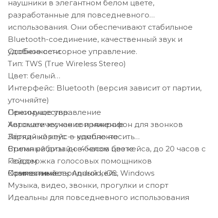
наушники в элегантном белом цвете,
разработанные для повседневного
использования. Они обеспечивают стабильное
Bluetooth-соединение, качественный звук и
Особенности:
удобное сенсорное управление.
Тип: TWS (True Wireless Stereo)
Цвет: белый
Интерфейс: Bluetooth (версия зависит от партии,
уточняйте)
Преимущества:
Сенсорное управление
Хорошее звучание и микрофон для звонков
Автоматическое сопряжение
Лёгкий корпус — удобно носить
Зарядный кейс в комплекте
Стильный дизайн в белом цвете
Время работы: до 4 часов без кейса, до 20 часов с
Поддержка голосовых помощников
кейсом
Применение:
Компактный зарядный кейс
Совместимость: Android, iOS, Windows
Музыка, видео, звонки, прогулки и спорт
Идеальны для повседневного использования