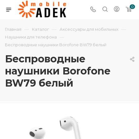
0
—
—
—
Главная
Каталог
Аксессуары для мобильных
—
Наушники для телефона
Беспроводные наушники Borofone BW79 белый
Беспроводные
наушники Borofone
BW79 белый