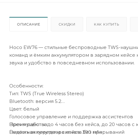
ОПИСАНИЕ
СКИДКИ
КАК КУПИТЬ
Hoco EW76 — стильные беспроводные TWS-наушники
команд и ёмким аккумулятором в зарядном кейсе н
звука и удобство в повседневном использовании.
Особенности:
Тип: TWS (True Wireless Stereo)
Bluetooth: версия 5.2
Цвет: белый
Голосовое управление и поддержка ассистентов
Преимущества:
Время работы: до 4 часов без кейса, до 20 часов с
Надёжная передача сигнала без прерываний
Ёмкость аккумулятора кейса: 390 мАч