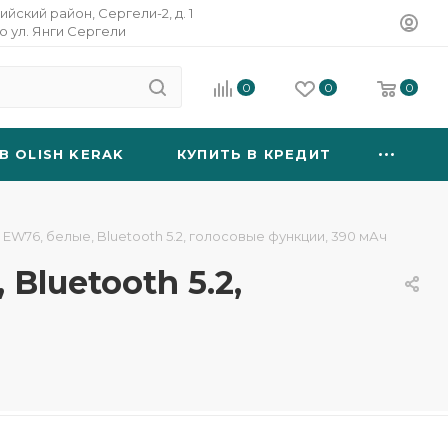
ийский район, Сергели-2, д. 1
о ул. Янги Сергели
0
0
0
B OLISH KERAK
КУПИТЬ В КРЕДИТ
76, белые, Bluetooth 5.2, голосовые функции, 390 мАч
luetooth 5.2,