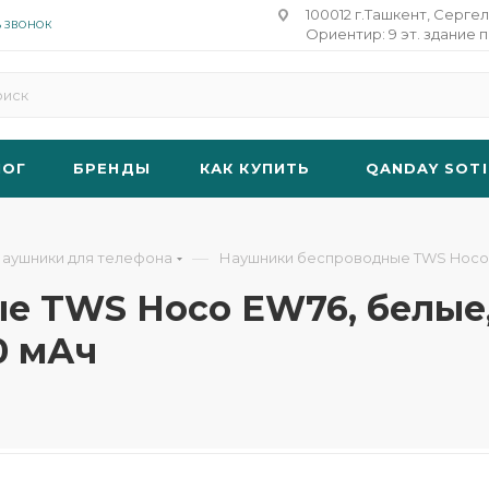
100012 г.Ташкент, Сергел
Ь ЗВОНОК
Ориентир: 9 эт. здание п
ЛОГ
БРЕНДЫ
КАК КУПИТЬ
QANDAY SOTI
—
аушники для телефона
Наушники беспроводные TWS Hoco EW
 TWS Hoco EW76, белые, B
0 мАч