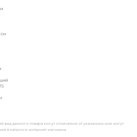
ги
си.
.
йший
TS
м.
й вид данного товара могут отличаться от указанных или могут
я в каталоге интернет-магазина.