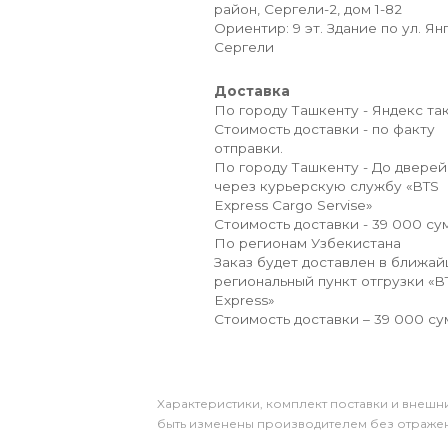
район, Сергели-2, дом 1-82
Ориентир: 9 эт. Здание по ул. Ян
Сергели
Доставка
По городу Ташкенту - Яндекс так
Стоимость доставки - по факту
отправки.
По городу Ташкенту - До дверей
через курьерскую службу «BTS
Express Cargo Servise»
Стоимость доставки - 39 000 сум
По регионам Узбекистана
Заказ будет доставлен в ближа
региональный пункт отгрузки «B
Express»
Стоимость доставки – 39 000 су
Xарактеристики, комплект поставки и внешни
быть изменены производителем без отражени