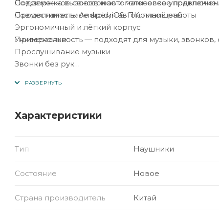
Современное сенсорное и голосовое управление
Поддержка вызовов и автоматическое подключен
Продолжительное время автономной работы
Совместимость: Android, iOS, ПК, планшеты
Эргономичный и лёгкий корпус
Применение:
Универсальность — подходят для музыки, звонков,
Прослушивание музыки
Звонки без рук
Работа и учёба
Спорт и прогулки
Характеристики
Тип
Наушники
Состояние
Новое
Страна производитель
Китай