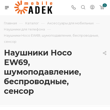
0
—
—
—
Главная
Каталог
Аксессуары для мобильных
—
Наушники для телефона
Наушники Hoco EW69, шумоподавление, беспроводные,
сенсор
Наушники Hoco
EW69,
шумоподавление,
беспроводные,
сенсор