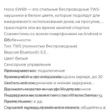
Hoco EW69 — это стильные беспроводные TWS-
наушники в белом цвете, которые подойдут для
ежедневного использования дома, на прогулке, в
транспорте или во время занятий спортом.
Совместимы со всеми смартфонами на Android и
Особенности:
iOS.
Тип: TWS (полностью беспроводные)
Версия Bluetooth: 5.3
Цвет: белый
Сенсорное управление
Преимущества:
Автоматическое подключение
Компактный и лёгкий дизайн
Время работы: до 4 часов на одном заряде, до 20
Стабильное соединение и низкая задержка
часов с кейсом
Хорошее качество микрофона для звонков
Дальность подключения: до 10 метров
Универсальная совместимость с iPhone, Samsung,
Поддержка вызовов и голосового ассистента
Применение:
Xiaomi, Huawei и др.
Слушайте музыку, принимайте звонки, общайтесь в
Стильный зарядный кейс в комплекте