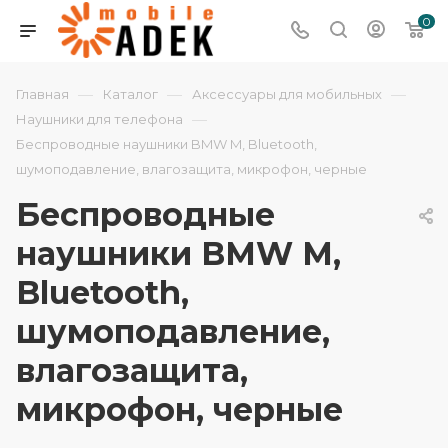
0
—
—
—
Главная
Каталог
Аксессуары для мобильных
—
Наушники для телефона
Беспроводные наушники BMW M, Bluetooth,
шумоподавление, влагозащита, микрофон, черные
Беспроводные
наушники BMW M,
Bluetooth,
шумоподавление,
влагозащита,
микрофон, черные