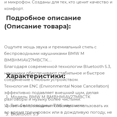
и микрофон. Созданы для тех, кто ценит качество и
комфорт.
Подробное описание
(Описание товара):
Ощутите мощь звука и премиальный стиль с
беспроводными наушниками BMW M
BMBHMIAV27MBCTK.
Благодаря современной технологии Bluetooth 5.3,
наушники обеспечивают стабильное и быстрое
Характеристики:
соединение с любым устройством.
Технология ENC (Environmental Noise Cancellation)
эффективно подавляет внешний шум, делая
Модель: BMW M BMBHMIAV27MBCTK
разговоры и музыку более чистыми.
Тип: беспроводные TWS наушники
Уровень влагозащиты позволяет использовать их
во время тренировок или в дождливую погоду, не
Bluetooth: 5.3