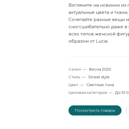
Взгляните на новинки из
актуальные цвета и ткани
Сочетайте разные вещи м
сногсшибательно даже в 
всех типов женской фигу
образом от Lucia.
Сезон
—
Весна 2020
Стиль
—
Street style
Цвет
—
Светлые тона
Ценовая категория
—
До 10 0
Посмотреть товары