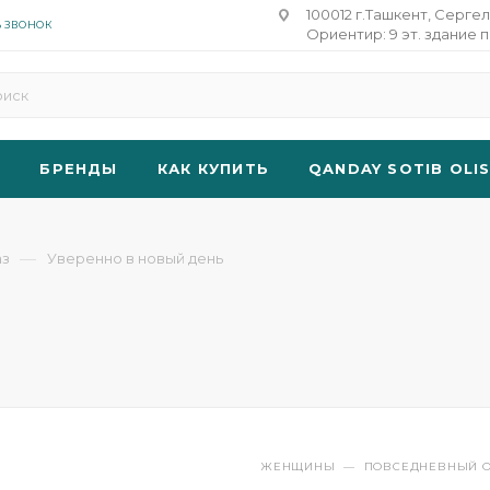
100012 г.Ташкент, Сергел
Ь ЗВОНОК
Ориентир: 9 эт. здание п
БРЕНДЫ
КАК КУПИТЬ
QANDAY SOTIB OLI
—
аз
Уверенно в новый день
ЖЕНЩИНЫ
—
ПОВСЕДНЕВНЫЙ О