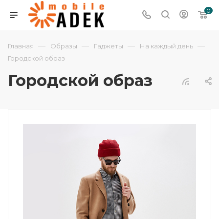
0
—
—
—
—
Главная
Образы
Гаджеты
На каждый день
Городской образ
Городской образ