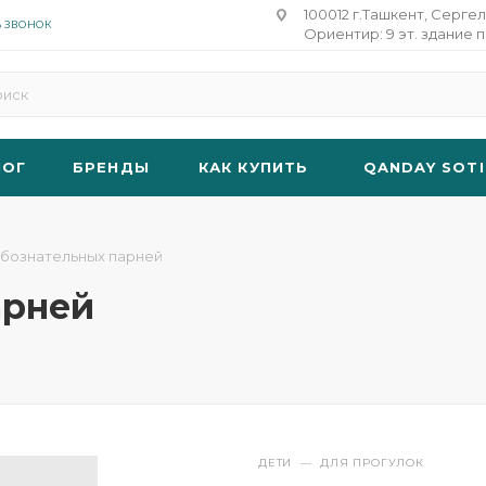
100012 г.Ташкент, Сергел
Ь ЗВОНОК
Ориентир: 9 эт. здание п
ЛОГ
БРЕНДЫ
КАК КУПИТЬ
QANDAY SOTI
бознательных парней
арней
ДЕТИ
—
ДЛЯ ПРОГУЛОК