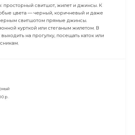
: просторный свитшот, жилет и джинсы. К
юбые цвета — черный, коричневый и даже
змерным свитшотом прямые джинсы.
онной курткой или стеганым жилетом. В
выходить на прогулку, посещать каток или
ссникам.
ерный
00 р.