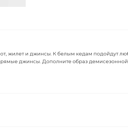
от, жилет и джинсы. К белым кедам подойдут лю
прямые джинсы. Дополните образ демисезонной 