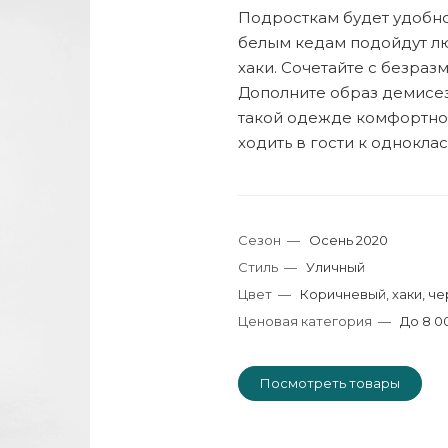
Подросткам будет удобно
белым кедам подойдут л
хаки. Сочетайте с безра
Дополните образ демисез
такой одежде комфортно 
ходить в гости к однокла
Сезон
—
Осень 2020
Стиль
—
Уличный
Цвет
—
Коричневый, хаки, ч
Ценовая категория
—
До 8 0
Посмотреть товары