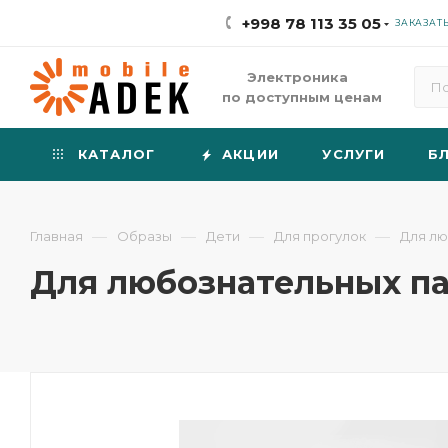
+998 78 113 35 05
ЗАКАЗАТ
Электроника
по доступным ценам
КАТАЛОГ
АКЦИИ
УСЛУГИ
Б
—
—
—
—
Главная
Образы
Дети
Для прогулок
Для лю
Для любознательных п