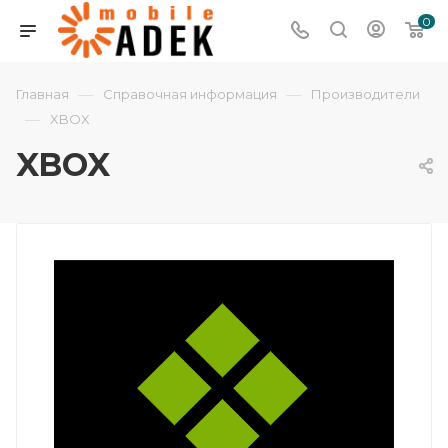
0
—
—
Главная
Справочная информация
Производители
—
XBOX
XBOX