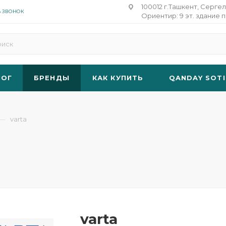
100012 г.Ташкент, Сергел
Ь ЗВОНОК
Ориентир: 9 эт. здание п
ЛОГ
БРЕНДЫ
КАК КУПИТЬ
QANDAY SOTI
—
varta
varta