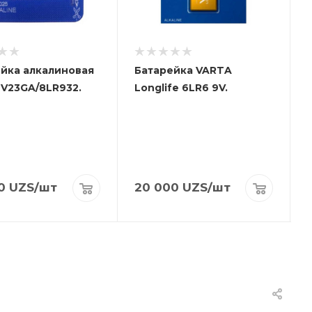
йка алкалиновая
Батарейка VARTA
V23GA/8LR932.
Longlife 6LR6 9V.
0
UZS
/шт
20 000
UZS
/шт