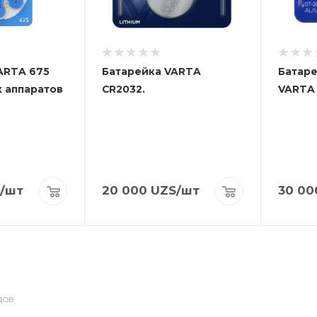
ARTA 675
Батарейка VARTA
Батаре
х аппаратов
CR2032.
VARTA 
/шт
20 000
UZS
/шт
30 00
ДОВ