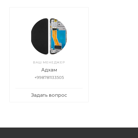
ВАШ МЕНЕДЖЕР
Адхам
+998781133505
Задать вопрос