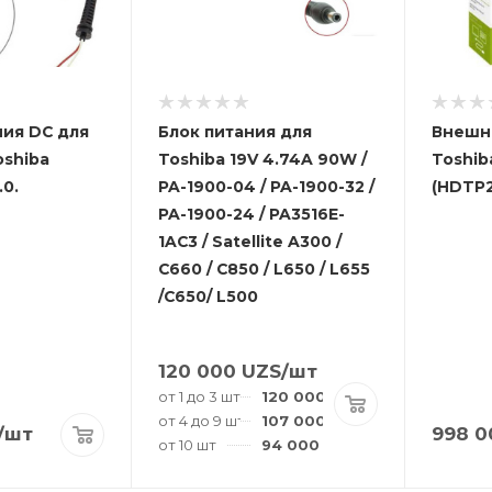
ния DC для
Блок питания для
Внешн
oshiba
Toshiba 19V 4.74A 90W /
Toshib
.0.
PA-1900-04 / PA-1900-32 /
(HDTP2
PA-1900-24 / PA3516E-
1AC3 / Satellite A300 /
C660 / C850 / L650 / L655
/C650/ L500
120 000
UZS
/шт
от 1 до 3 шт
120 000
UZS
/шт
от 4 до 9 шт
107 000
UZS
/шт
/шт
998 0
от 10 шт
94 000
UZS
/шт