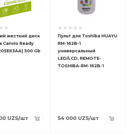
ий жесткий диск
Пульт для Toshiba HUAYU
a Canvio Ready
RM-162B-1
D
05EK3AA) 500 Gb
универсальный
LED/LCD, REMOTE-
TOSHIBA-RM-162B-1
00
UZS
/шт
54 000
UZS
/шт