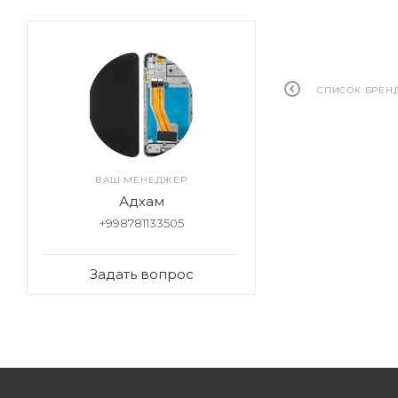
СПИСОК БРЕН
ВАШ МЕНЕДЖЕР
Адхам
+998781133505
Задать вопрос