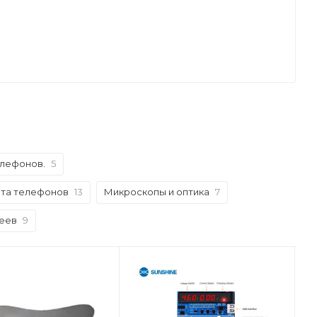
елефонов.
5
нта телефонов
13
Микроскопы и оптика
7
леев
9