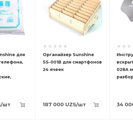
nshine для
Органайзер Sunshine
Инстру
телефона,
SS-001B для смартфонов
вскрыт
24 ячеек
028A 
ские,
разбо
S
/шт
187 000
UZS
/шт
34 00