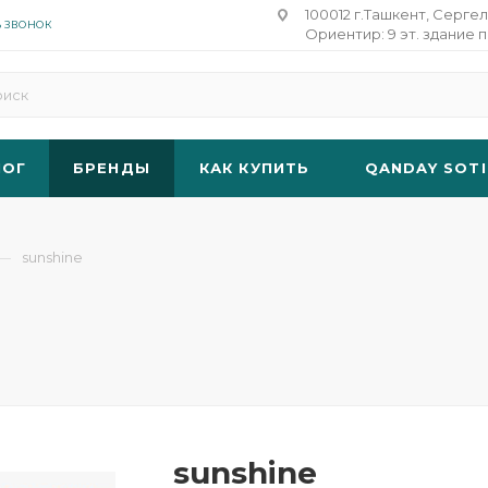
100012 г.Ташкент, Сергел
Ь ЗВОНОК
Ориентир: 9 эт. здание п
ЛОГ
БРЕНДЫ
КАК КУПИТЬ
QANDAY SOTI
—
sunshine
sunshine