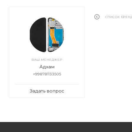
СПИСОК БРЕН
ВАШ МЕНЕДЖЕР
Адхам
+998781133505
Задать вопрос