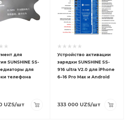
мент для
Устройство активации
ия SUNSHINE SS-
зарядки SUNSHINE SS-
медиаторы для
916 ultra V2.0 для iPhone
рки телефона
6–16 Pro Max и Android
0
UZS
/шт
333 000
UZS
/шт