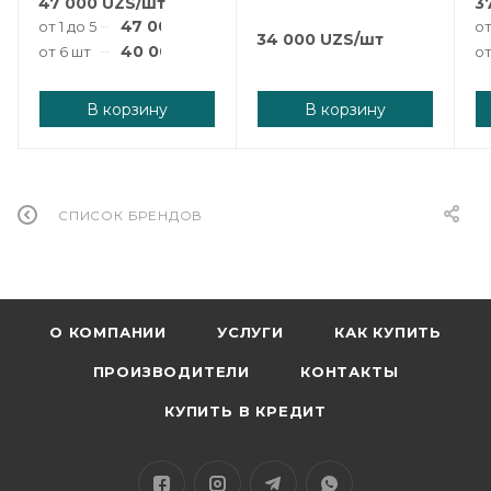
47 000
UZS
/шт
3
47 000
UZS
/шт
от 1 до 5 шт
от
34 000
UZS
/шт
40 000
UZS
/шт
от 6 шт
от
В корзину
В корзину
СПИСОК БРЕНДОВ
О КОМПАНИИ
УСЛУГИ
КАК КУПИТЬ
ПРОИЗВОДИТЕЛИ
КОНТАКТЫ
КУПИТЬ В КРЕДИТ