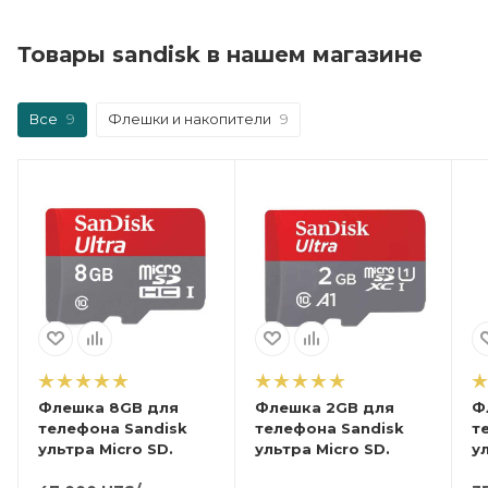
Товары sandisk в нашем магазине
Все
9
Флешки и накопители
9
Флешка 8GB для
Флешка 2GB для
Фле
телефона Sandisk
телефона Sandisk
т
ультра Micro SD.
ультра Micro SD.
у