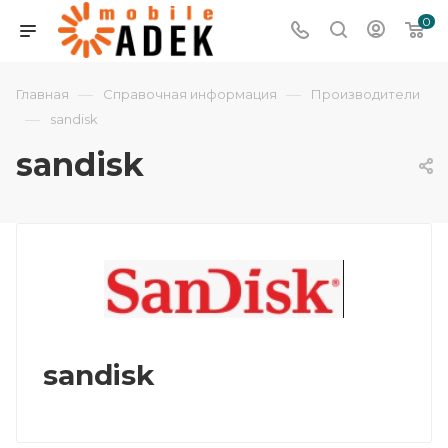
0
—
—
Главная
Справочная информация
Производители
—
sandisk
sandisk
sandisk