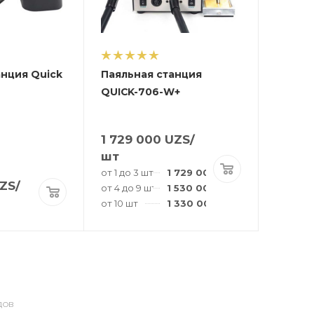
анция Quick
Паяльная станция
QUICK-706-W+
1 729 000
UZS
/
шт
от 1 до 3 шт
1 729 000
UZS
/шт
ZS
/
от 4 до 9 шт
1 530 000
UZS
/шт
от 10 шт
1 330 000
UZS
/шт
ДОВ