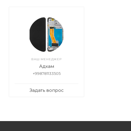
ВАШ МЕНЕДЖЕР
Адхам
+998781133505
Задать вопрос