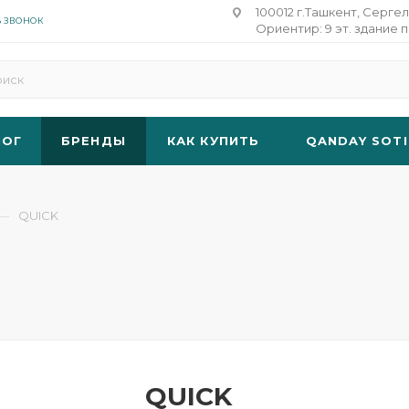
100012 г.Ташкент, Сергел
Ь ЗВОНОК
Ориентир: 9 эт. здание п
ЛОГ
БРЕНДЫ
КАК КУПИТЬ
QANDAY SOTI
—
QUICK
QUICK