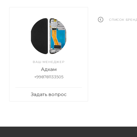
СПИСОК БРЕН
ВАШ МЕНЕДЖЕР
Адхам
+998781133505
Задать вопрос