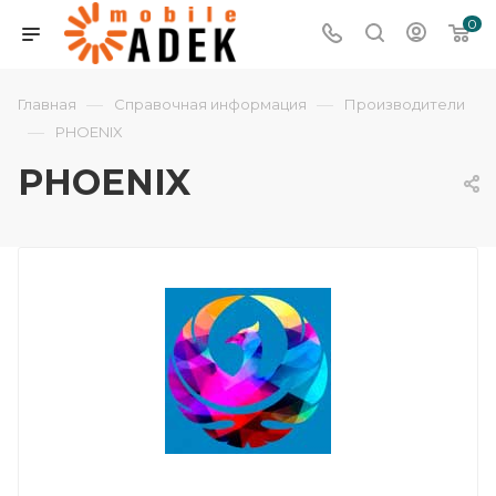
0
—
—
Главная
Справочная информация
Производители
—
PHOENIX
PHOENIX