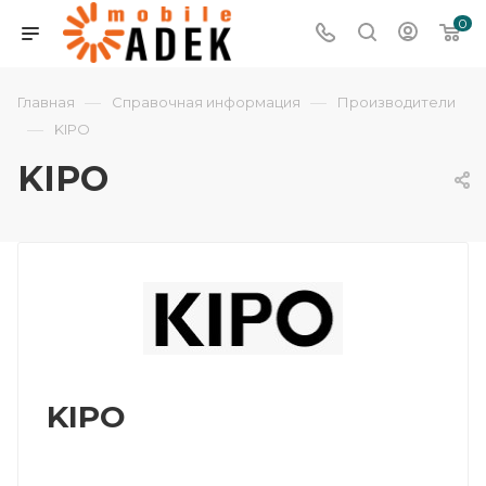
0
—
—
Главная
Справочная информация
Производители
—
KIPO
KIPO
KIPO