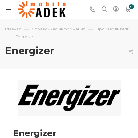
0
—
—
Главная
Справочная информация
Производители
—
Energizer
Energizer
Energizer