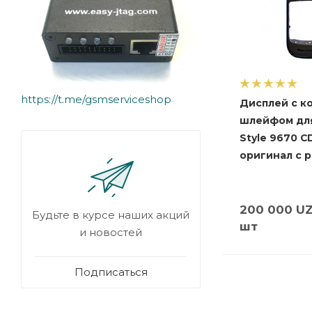
https://t.me/gsmserviceshop
Дисплей с к
шлейфом для
Style 9670 C
оригинал с р
200 000
UZ
Будьте в курсе наших акций
шт
и новостей
Подписаться