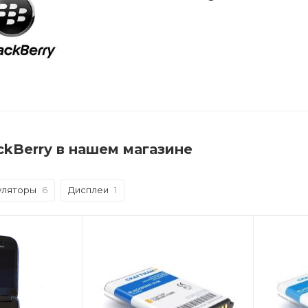
ckBerry в нашем магазине
уляторы
6
Дисплеи
1