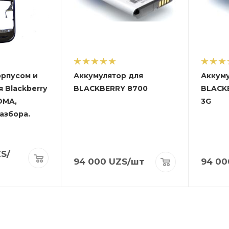
орпусом и
Аккумулятор для
Аккуму
 Blackberry
BLACKBERRY 8700
BLACK
DMA,
3G
азбора.
S
/
94 000
UZS
/шт
94 00