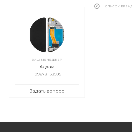
СПИСОК БРЕН
ВАШ МЕНЕДЖЕР
Адхам
+998781133505
Задать вопрос