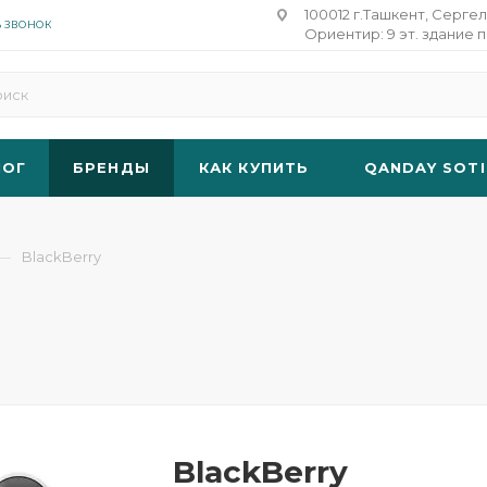
100012 г.Ташкент, Сергел
Ь ЗВОНОК
Ориентир: 9 эт. здание п
ЛОГ
БРЕНДЫ
КАК КУПИТЬ
QANDAY SOTI
—
BlackBerry
BlackBerry