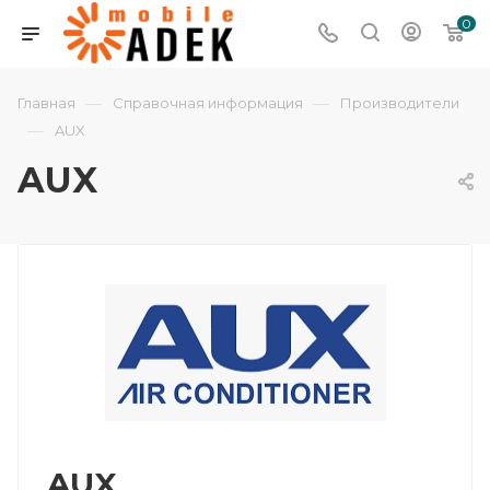
0
—
—
Главная
Справочная информация
Производители
—
AUX
AUX
AUX