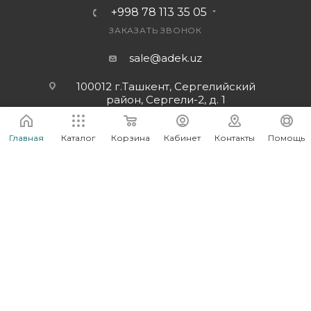
+998 78 113 35 05
ЗАКАЗАТЬ ЗВОНОК
sale@adek.uz
100012 г.Ташкент, Сергелийский
район, Сергели-2, д. 1
Ориентир: 9 эт. здание по ул. Янги
Сергели
Главная
Каталог
Корзина
Кабинет
Контакты
Помощь
Подписаться на рассылку
ПОЛИТИКА КОНФИДЕНЦИАЛЬНОСТИ
2026 © Интернет-магазин электроники в Ташкенте