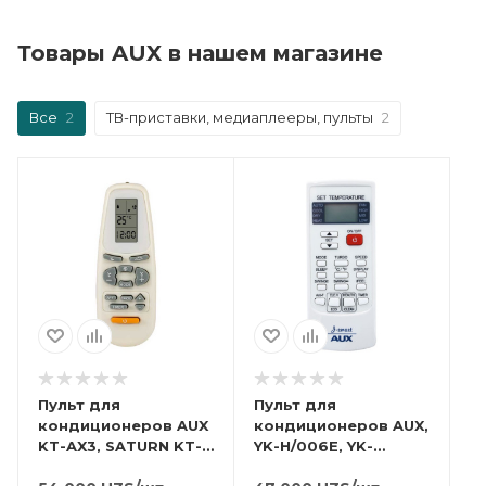
Товары AUX в нашем магазине
Все
2
ТВ-приставки, медиаплееры, пульты
2
Пульт для
Пульт для
кондиционеров AUX
кондиционеров AUX,
KT-AX3, SATURN KT-
YK-H/006E, YK-
AX3.
H/002E.