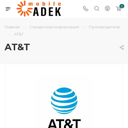
0
—
—
Главная
Справочная информация
Производители
—
AT&T
AT&T