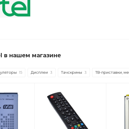
el в нашем магазине
муляторы
15
Дисплеи
3
Тачскрины
3
ТВ-приставки, м