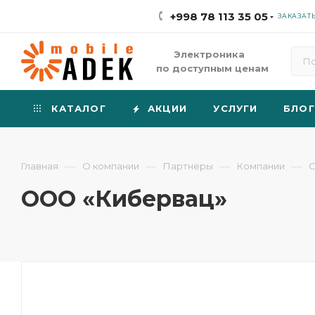
+998 78 113 35 05
ЗАКАЗАТ
Электроника
по доступным ценам
КАТАЛОГ
АКЦИИ
УСЛУГИ
БЛОГ
—
—
—
—
Главная
О компании
Партнеры
Компании
О
ООО «Кибервац»