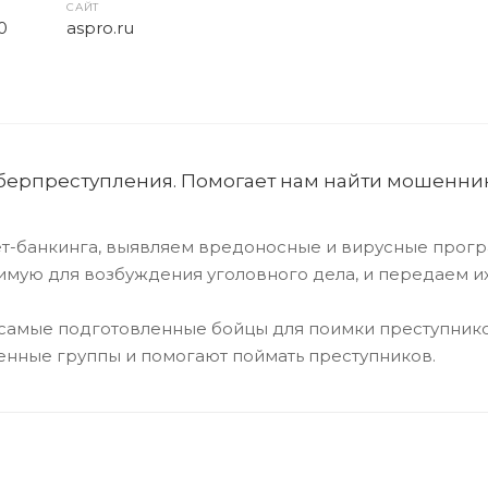
САЙТ
0
aspro.ru
берпреступления. Помогает нам найти мошенник
-банкинга, выявляем вредоносные и вирусные програ
имую для возбуждения уголовного дела, и передаем их
 самые подготовленные бойцы для поимки преступников
енные группы и помогают поймать преступников.