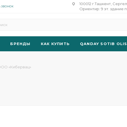
100012 г.Ташкент, Сергел
Ь ЗВОНОК
Ориентир: 9 эт. здание п
БРЕНДЫ
КАК КУПИТЬ
QANDAY SOTIB OLI
ОО «Кибервац»