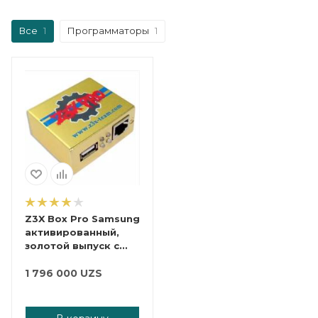
Все
1
Программаторы
1
Z3X Box Pro Samsung
активированный,
золотой выпуск с
кабелями (30 шт.)
1 796 000
UZS