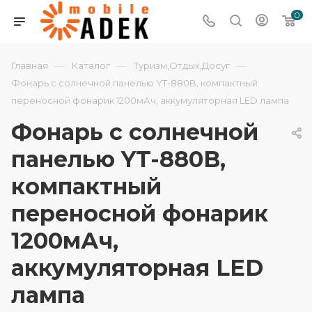
0
—
—
—
Главная
Каталог
Туризм,Отдых,Досуг
Фонарь с солнечной панелью YT-880B, компактный
переносной фонарик 1200мАч, аккумуляторная LED лампа
Фонарь с солнечной
панелью YT-880B,
компактный
переносной фонарик
1200мАч,
аккумуляторная LED
лампа