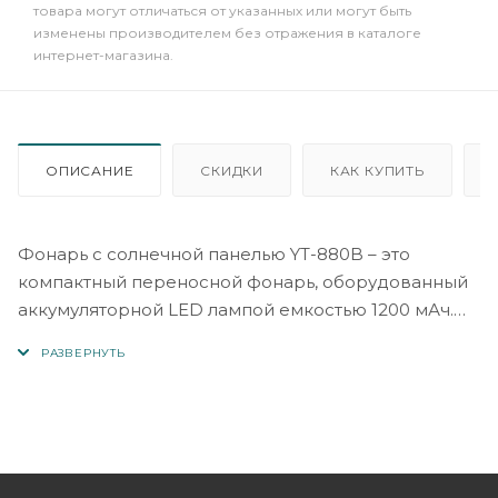
товара могут отличаться от указанных или могут быть
изменены производителем без отражения в каталоге
интернет-магазина.
ОПИСАНИЕ
СКИДКИ
КАК КУПИТЬ
Фонарь с солнечной панелью YT-880B – это
компактный переносной фонарь, оборудованный
аккумуляторной LED лампой емкостью 1200 мАч.
Солнечная панель на фонаре позволяет заряжать
встроенный аккумулятор при помощи солнечной
энергии, что делает его удобным для
использования на открытом воздухе или в
ситуациях, когда доступ к электрическим
источникам питания ограничен.