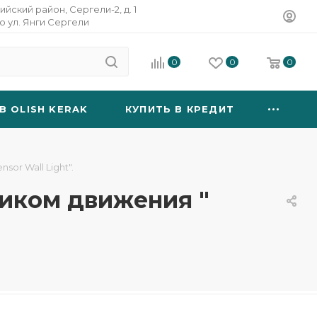
ийский район, Сергели-2, д. 1
о ул. Янги Сергели
0
0
0
B OLISH KERAK
КУПИТЬ В КРЕДИТ
or Wall Light".
чиком движения "