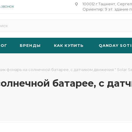
100012 г.Ташкент, Сергел
Ь ЗВОНОК
Ориентир: 9 эт. здание п
ЛОГ
БРЕНДЫ
КАК КУПИТЬ
QANDAY SOTI
ик фонарь на солнечной батарее, с датчиком движения " Solar Sens
солнечной батарее, с дат