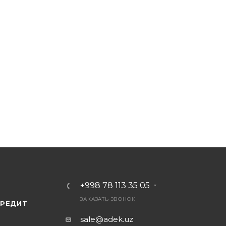
в течение всей ночи, а светодиоды имеют длительный
к на протяжении многих лет.
nsor Wall Light" является отличным выбором для наруж
ечной энергии, имеет датчик движения и не требует п
ачестве охранного освещения, для подсветки дорожек 
ения света в гаражах, сараях и других помещениях без
+998 78 113 35 05
ЗАКАЗАТЬ ЗВОНОК
КРЕДИТ
sale@adek.uz