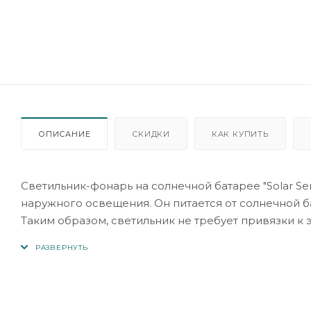
ОПИСАНИЕ
СКИДКИ
КАК КУПИТЬ
Светильник-фонарь на солнечной батарее "Solar Se
наружного освещения. Он питается от солнечной б
Таким образом, светильник не требует привязки к 
использовании.
Светильник-фонарь имеет датчик движения, которы
обнаруживает движение в радиусе до 3 метров в т
обеспечивают яркое свечение вокруг светильника