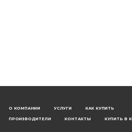
Солнечные батареи обеспечивают электропитание 
службы, что позволяет использовать этот светильни
Светильник-фонарь на солнечной батарее "Solar Se
освещения, так как он питается от природной солн
электрической сети. Он может использоваться в к
других объектов вокруг дома, а также для обеспеч
электричества.
О КОМПАНИИ
УСЛУГИ
КАК КУПИТЬ
ПРОИЗВОДИТЕЛИ
КОНТАКТЫ
КУПИТЬ В 