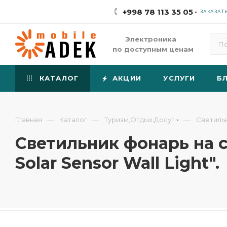
+998 78 113 35 05
ЗАКАЗАТ
Электроника
по доступным ценам
КАТАЛОГ
АКЦИИ
УСЛУГИ
Б
—
—
—
Главная
Каталог
Туризм,Отдых,Досуг
Светильн
Светильник фонарь на 
Solar Sensor Wall Light".