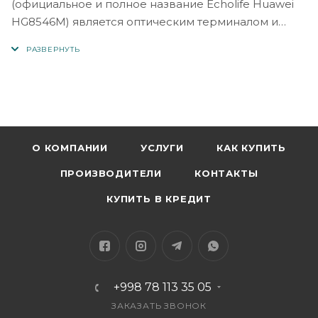
(официальное и полное название Echolife Huawei
HG8546M) является оптическим терминалом и
роутером Wi-Fi. Подходит под требования FTTH,
используется для IPTV, IP-телефонии и узла
локальных сетей. Канал высокоскоростной
передачи информации через оптоволокно
доступен благодаря используемой технологии
Gigabit-c с поддержкой GPON. Технические
параметры устройства позволяют пользователю
О КОМПАНИИ
УСЛУГИ
КАК КУПИТЬ
осуществлять передачу данных на скорости 1,244
ПРОИЗВОДИТЕЛИ
КОНТАКТЫ
Гбит/с при общей скорости нисходящего канала
2,488 Гбит/с.
КУПИТЬ В КРЕДИТ
В качестве ключевых отличий роутера Huawei
выделяют:
+998 78 113 35 05
Вероятность обработки интернет-сигнала, IPTV и
VoIP.
ЗАКАЗАТЬ ЗВОНОК