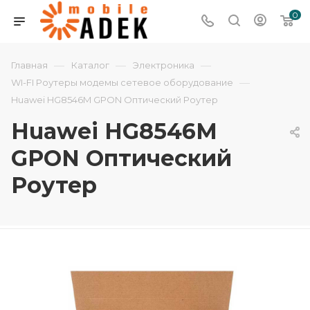
0
—
—
—
Главная
Каталог
Электроника
—
WI-FI Роутеры модемы сетевое оборудование
Huawei HG8546M GPON Оптический Роутер
Huawei HG8546M
GPON Оптический
Роутер