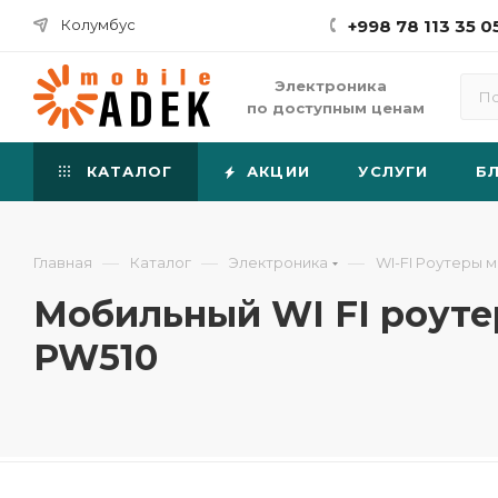
Колумбус
+998 78 113 35 0
Электроника
по доступным ценам
КАТАЛОГ
АКЦИИ
УСЛУГИ
Б
—
—
—
Главная
Каталог
Электроника
WI-FI Роутеры 
Мобильный WI FI роуте
PW510