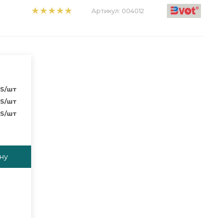
Артикул:
004012
S
/шт
S
/шт
S
/шт
ну