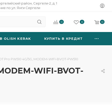
ергелийский район, Сергели-2, д. 1
ание по ул. Янги Сергели
0
0
0
B OLISH KERAK
КУПИТЬ В КРЕДИТ
OT Pro PW510 4G/5G, MODEM-WIFI-BVOT-PW510
 MODEM-WIFI-BVOT-