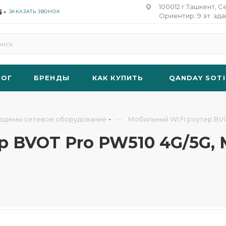
100012 г.Ташкент, С
5
ЗАКАЗАТЬ ЗВОНОК
Ориентир: 9 эт. зд
ЛОГ
БРЕНДЫ
КАК КУПИТЬ
QANDAY SOTI
—
модемы сетевое оборудование
Мобильный WI FI роутер BV
р BVOT Pro PW510 4G/5G,