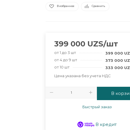
В избранное
Сравнить
399 000
UZS
/шт
от 1 до 3 шт
399 000
UZ
от 4 до 9 шт
373 000
UZ
от 10 шт
333 000
UZ
Цена указана без учета НДС
В корзи
Быстрый заказ
В кредит