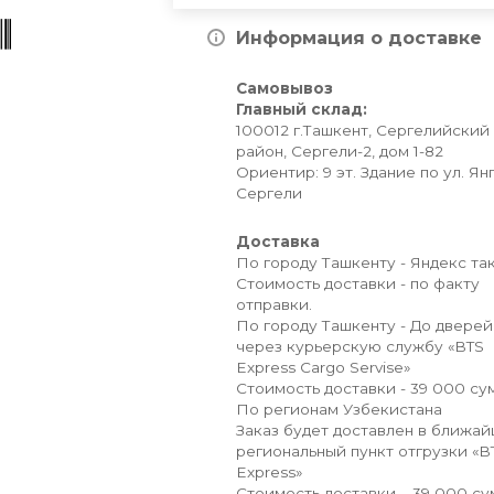
Информация о доставке
Самовывоз
Главный склад:
100012 г.Ташкент, Сергелийский
район, Сергели-2, дом 1-82
Ориентир: 9 эт. Здание по ул. Ян
Сергели
Доставка
По городу Ташкенту - Яндекс так
Стоимость доставки - по факту
отправки.
По городу Ташкенту - До дверей
через курьерскую службу «BTS
Express Cargo Servise»
Стоимость доставки - 39 000 сум
По регионам Узбекистана
Заказ будет доставлен в ближа
региональный пункт отгрузки «B
Express»
Стоимость доставки – 39 000 су