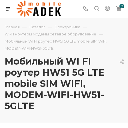
0
—
—
—
Главная
Каталог
Электроника
—
WI-FI Роутеры модемы сетевое оборудование
Мобильный WI FI роутер HW51 5G LTE mobile SIM WIFI,
MODEM-WIFI-HW51-5GLTE
Мобильный WI FI
роутер HW51 5G LTE
mobile SIM WIFI,
MODEM-WIFI-HW51-
5GLTE