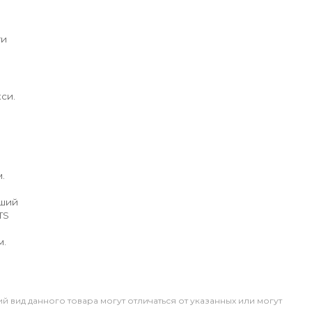
ги
си.
.
йший
TS
м.
й вид данного товара могут отличаться от указанных или могут