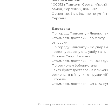
100012 г.Ташкент, Сергелийский
район, Сергели-2, дом 1-82
Ориентир: 9 эт. Здание по ул. Ян
Сергели
Доставка
По городу Ташкенту - Яндекс так
Стоимость доставки - по факту
отправки.
По городу Ташкенту - До дверей
через курьерскую службу «BTS
Express Cargo Servise»
Стоимость доставки - 39 000 сум
По регионам Узбекистана
Заказ будет доставлен в ближа
региональный пункт отгрузки «B
Express»
Стоимость доставки – 39 000 су
Xарактеристики, комплект поставки и внешни