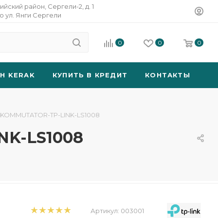
ийский район, Сергели-2, д. 1
о ул. Янги Сергели
0
0
0
SH KERAK
КУПИТЬ В КРЕДИТ
КОНТАКТЫ
, KOMMUTATOR-TP-LINK-LS1008
NK-LS1008
Артикул:
003001