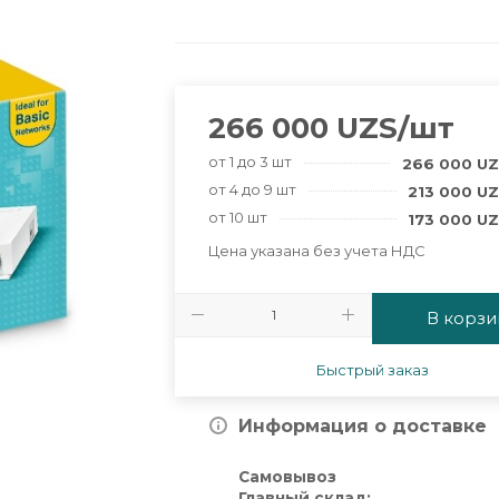
266 000
UZS
/шт
от 1 до 3 шт
266 000
UZ
от 4 до 9 шт
213 000
UZ
от 10 шт
173 000
UZ
Цена указана без учета НДС
В корзи
Быстрый заказ
Информация о доставке
Самовывоз
Главный склад: