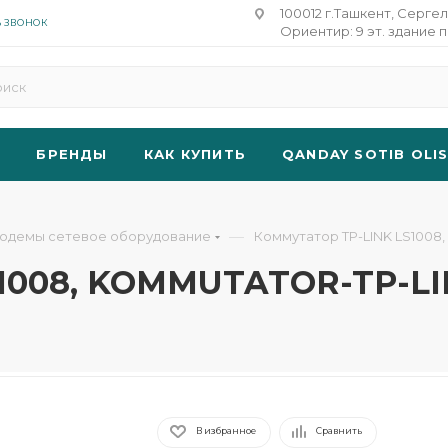
100012 г.Ташкент, Сергел
Ь ЗВОНОК
Ориентир: 9 эт. здание п
БРЕНДЫ
КАК КУПИТЬ
QANDAY SOTIB OLI
—
модемы сетевое оборудование
Коммутатор TP-LINK LS1008
S1008, KOMMUTATOR-TP-LI
В избранное
Сравнить