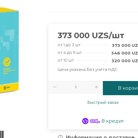
373 000
UZS
/шт
от 1 до 3 шт
373 000
UZ
от 4 до 9 шт
346 000
UZ
от 10 шт
320 000
UZ
Цена указана без учета НДС
В корзи
Быстрый заказ
В кредит
Информация о доставке