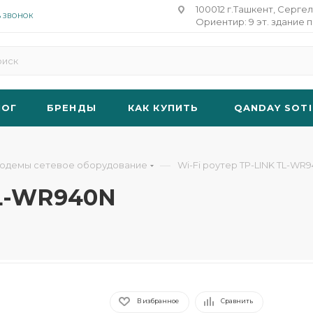
100012 г.Ташкент, Сергел
Ь ЗВОНОК
Ориентир: 9 эт. здание п
ЛОГ
БРЕНДЫ
КАК КУПИТЬ
QANDAY SOTI
—
модемы сетевое оборудование
Wi-Fi роутер TP-LINK TL-WR
TL-WR940N
В избранное
Сравнить