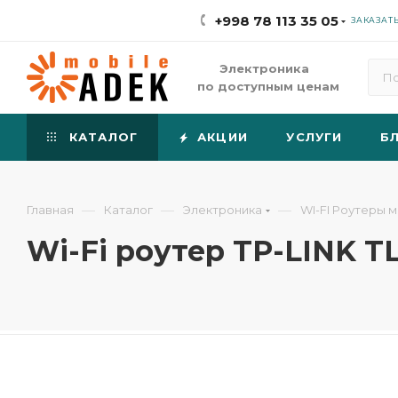
+998 78 113 35 05
ЗАКАЗАТ
Электроника
по доступным ценам
КАТАЛОГ
АКЦИИ
УСЛУГИ
Б
—
—
—
Главная
Каталог
Электроника
WI-FI Роутеры 
Wi-Fi роутер TP-LINK 