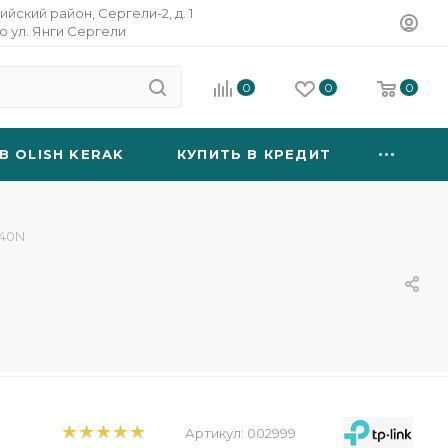
ийский район, Сергели-2, д. 1
о ул. Янги Сергели
0
0
0
B OLISH KERAK
КУПИТЬ В КРЕДИТ
940N
Артикул:
002999