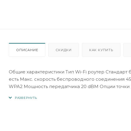
ОПИСАНИЕ
СКИДКИ
КАК КУПИТЬ
Общие характеристики Тип Wi-Fi роутер Стандарт беспроводной связи 802.11n, частота 2.4 ГГц Поддержка MIMO
есть Макс. скорость беспроводного соединения 450 Мбит/с Прием/передача Защита информации WEP, WPA,
WPA2 Мощность передатчика 20 dBM Опции точки доступа/моста Коммутатор 4xLAN Скорость портов 100 Мбит/сек
Поддержка технологии WDS есть Режим моста есть Маршрутизатор Межсетевой экран (FireWall) есть NAT есть SPI
есть DHCP-сервер есть Поддержка Dynamic DNS есть Демилитаризованная зона (DMZ) есть Статическая
маршрутизация есть VPN Поддержка VPN pass through есть Поддержка PPTP есть Поддержка L2TP есть
Поддержка IPSec есть Антенна Количество внешних антенн 3 x 5 dBi Тип внешней антенны несъемная Мониторинг
и конфигурирование Web-интерфейс есть Дополнительно Поддержка IEEE 802.1q (VLAN) есть Размеры (ШxВxГ)
230x35x144 мм