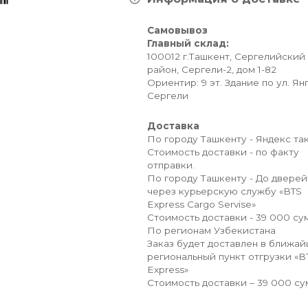
Самовывоз
Главный склад:
100012 г.Ташкент, Сергелийский
район, Сергели-2, дом 1-82
Ориентир: 9 эт. Здание по ул. Ян
Сергели
Доставка
По городу Ташкенту - Яндекс так
Стоимость доставки - по факту
отправки.
По городу Ташкенту - До дверей
через курьерскую службу «BTS
Express Cargo Servise»
Стоимость доставки - 39 000 сум
По регионам Узбекистана
Заказ будет доставлен в ближа
региональный пункт отгрузки «B
Express»
Стоимость доставки – 39 000 су