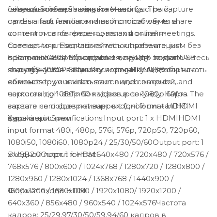
совещаний: карта захвата — это быстрый,
ненужных сбоев подключения.
failure.4. Screen Sharing for Meetings: The capture
привычный и экономичный способ обмена
card is a fast, familiar and economical way to share
контентом в конференц-залах и онлайн-
content in conference rooms and online meetings.
совещаниях. Подключайтесь к презентациям без
Connect to presentations without software, just
5. Запись 1080P 60 кадров в секунду: захват USB
программного обеспечения, просто подключитесь
connect to a laptop or tablet via HDMI to start
подключается к вашему источнику видео и
к ноутбуку или планшету через HDMI, чтобы начать
sharing.5. 1080P 60fps Recording: The USB capture
компьютеру и захватывает видео высокой
обмен.
connects to your video source and computer, and
четкости до 1080p 60 кадров в секунду. Карта
captures high-definition video up to 1080p 60fps. The
захвата не поддерживает входной сигнал HDMI
capture card does not support for i format HDMI
Характеристики:
формата i.
signal input.Specifications:Input port: 1 x HDMIHDMI
input format:480i, 480p, 576i, 576p, 720p50, 720p60,
1080i50, 1080i60, 1080p24 / 25/30/50/60Output port: 1
Входной порт: 1 х HDMI
x USB2.0Output format:640x480 / 720x480 / 720x576 /
768x576 / 800x600 / 1024x768 / 1280x720 / 1280x800 /
1280x960 / 1280x1024 / 1368x768 / 1440x900 /
Формат входа HDMI:
1600x1200 / 1680x1050 / 1920x1080/ 1920x1200 /
640x360 / 856x480 / 960x540 / 1024x576Частота
кадров: 25/29,97/30/50/59,94/60 кадров в