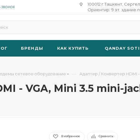
100012 г.Ташкент, Сергел
Ь ЗВОНОК
Ориентир: 9 эт. здание п
ЛОГ
БРЕНДЫ
КАК КУПИТЬ
QANDAY SOTI
—
модемы сетевое оборудование
Адаптер / Конвертер HDMI - V
I - VGA, Mini 3.5 mini-ja
В избранное
Сравнить