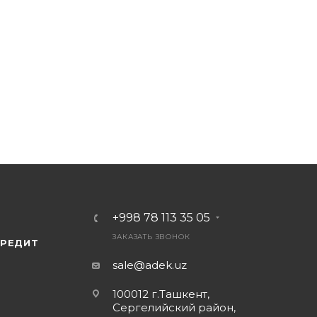
+998 78 113 35 05
ЗАКАЗАТЬ ЗВОНОК
КРЕДИТ
sale@adek.uz
100012 г.Ташкент,
Сергелийский район,