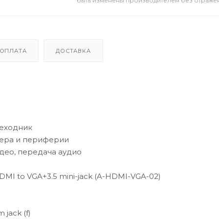
быть изменены производителем без отражени
ОПЛАТА
ДОСТАВКА
еходник
ера и периферии
део, передача аудио
DMI to VGA+3.5 mini-jack (A-HDMI-VGA-02)
 jack (f)