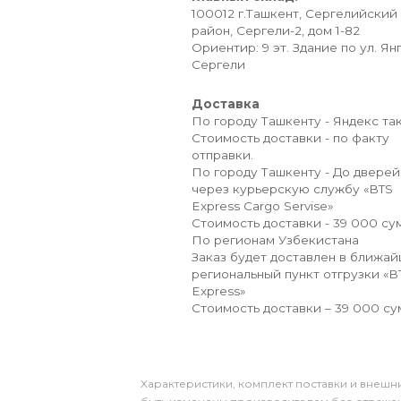
100012 г.Ташкент, Сергелийский
район, Сергели-2, дом 1-82
Ориентир: 9 эт. Здание по ул. Ян
Сергели
Доставка
По городу Ташкенту - Яндекс так
Стоимость доставки - по факту
отправки.
По городу Ташкенту - До дверей
через курьерскую службу «BTS
Express Cargo Servise»
Стоимость доставки - 39 000 сум
По регионам Узбекистана
Заказ будет доставлен в ближа
региональный пункт отгрузки «B
Express»
Стоимость доставки – 39 000 су
Xарактеристики, комплект поставки и внешни