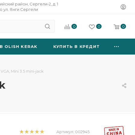
ийский район, Сергели-2, д. 1
о ул. Янги Сергели
0
0
0
B OLISH KERAK
КУПИТЬ В КРЕДИТ
GA, Mini 3.5 mini-jack
ck
Артикул:
002945