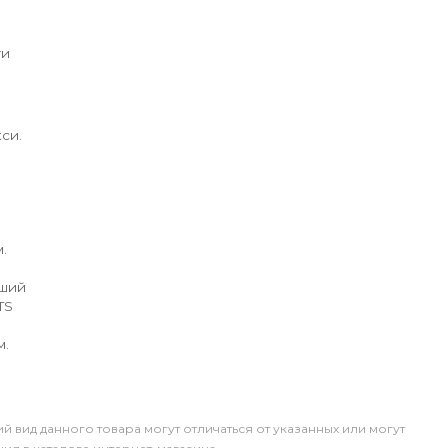
ги
си.
.
йший
TS
м.
й вид данного товара могут отличаться от указанных или могут