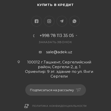
КУПИТЬ В КРЕДИТ
Частотный диапазон:
Работает на частоте 2.4 ГГц.
+998 78 113 35 05
Режимы работы:
ЗАКАЗАТЬ ЗВОНОК
Репитер (повторитель): Увеличивает зону
sale@adek.uz
покрытия существующей Wi-Fi сети.
100012 г.Ташкент, Сергелийский
Режим точки доступа (AP): Создаёт новую Wi-
район, Сергели-2, д. 1
Ориентир: 9 эт. здание по ул. Янги
Fi сеть, подключаясь через Ethernet.
Сергели
Режим маршрутизатора: Для создания новой
сети с использованием WAN подключения.
Подписаться на рассылку
Антенны:
ПОЛИТИКА КОНФИДЕНЦИАЛЬНОСТИ