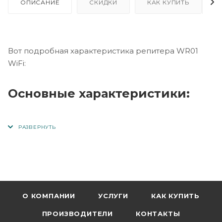
ОПИСАНИЕ
СКИДКИ
КАК КУПИТЬ
Вот подробная характеристика репитера WR01
WiFi:
Основные характеристики:
Стандарты Wi-Fi:
Поддерживает 802.11n, 802.11g, 802.11b.
Скорость передачи данных:
О КОМПАНИИ
УСЛУГИ
КАК КУПИТЬ
Максимальная скорость передачи до 300
Мбит/с.
ПРОИЗВОДИТЕЛИ
КОНТАКТЫ