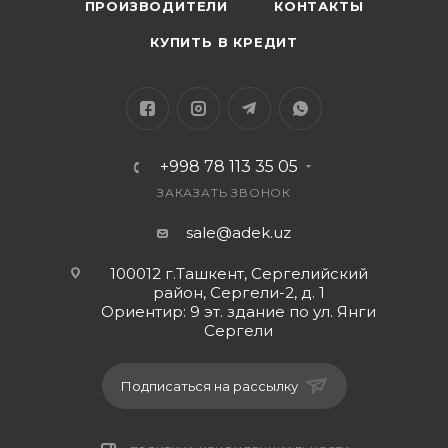
(SSID)
ПРОИЗВОДИТЕЛИ
КОНТАКТЫ
Сильный сигнал и широкое покрытие
КУПИТЬ В КРЕДИТ
ДВЕ ВНЕШНИЕ АНТЕННЫ С КОЭФФИЦИЕНТОМ
УСИЛЕНИЯ 3 ДБ ПОЗВОЛЯЮТ РАСШИРИТЬ ЗОНУ
ПОКРЫТИЯ WI-FI НА ПЛОЩАДИ ДО 200 КВ.М. ЗА
СЧЕТ ОПТИМИЗАЦИИ ПРОГРАММНОГО И
АППАРАТНОГО ОБЕСПЕЧЕНИЯ ЗНАЧИТЕЛЬНО
+998 78 113 35 05
УЛУЧШЕНА ПОМЕХОУСТОЙЧИВОСТЬ. ЭТО
ЗАКАЗАТЬ ЗВОНОК
ПОЗВОЛЯЕТ A9 ОБЕСПЕЧИТЬ СТАБИЛЬНЫЙ WI-FI
СИГНАЛ И ШИРОКУЮ ЗОНУ ОХВАТА.
sale@adek.uz
100012 г.Ташкент, Сергелийский
район, Сергели-2, д. 1
Ориентир: 9 эт. здание по ул. Янги
Сергели
Подписаться на рассылку