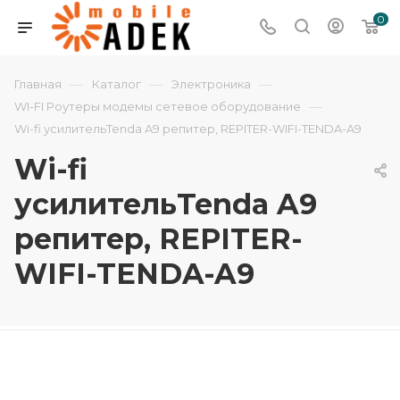
0
—
—
—
Главная
Каталог
Электроника
—
WI-FI Роутеры модемы сетевое оборудование
Wi-fi усилительTenda A9 репитер, REPITER-WIFI-TENDA-A9
Wi-fi
усилительTenda A9
репитер, REPITER-
WIFI-TENDA-A9