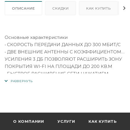
ОПИСАНИЕ
СКИДКИ
КАК КУПИТЬ
Основные характеристики
• СКОРОСТЬ ПЕРЕДАЧИ ДАННЫХ ДО 300 МБИТ/С
• ДВЕ ВНЕШНИЕ АНТЕННЫ С КОЭФФИЦИЕНТОМ
УСИЛЕНИЯ 3 ДБ ПОЗВОЛЯЮТ РАСШИРИТЬ ЗОНУ
ПОКРЫТИЯ WI-FI НА ПЛОЩАДИ ДО 200 КВ.М
• БЫСТРОЕ РАСШИРЕНИЕ СЕТИ НАЖАТИЕМ
ОДНОЙ КНОПКИ
• УМНЫЙ СВЕТОДИОДНЫЙ ИНДИКАТОР
ПОДСКАЖЕТ ЛУЧШЕЕ МЕСТО ДЛЯ РАЗМЕЩЕНИЯ
УСТРОЙСТВА
• СОВМЕСТИМОСТЬ С ОБОРУДОВАНИЕМ
СТАНДАРТА 802.11N
О КОМПАНИИ
УСЛУГИ
КАК КУПИТЬ
• ПОДДЕРЖКА РЕЖИМА СОКРЫТИЯ ИМЕНИ СЕТИ