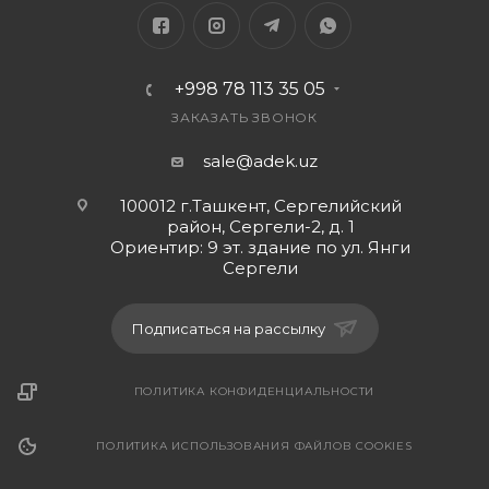
Wi-Fi роутер
Количество внешних антенн
+998 78 113 35 05
3 x 5 dBi
ЗАКАЗАТЬ ЗВОНОК
Web-интерфейс
sale@adek.uz
Есть
100012 г.Ташкент, Сергелийский
DHCP-сервер
район, Сергели-2, д. 1
Ориентир: 9 эт. здание по ул. Янги
Есть
Сергели
Размер
Подписаться на рассылку
127x26x91 мм
ПОЛИТИКА КОНФИДЕНЦИАЛЬНОСТИ
ПОЛИТИКА ИСПОЛЬЗОВАНИЯ ФАЙЛОВ COOKIES