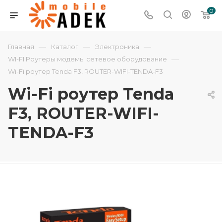
0
—
—
—
Главная
Каталог
Электроника
—
WI-FI Роутеры модемы сетевое оборудование
Wi-Fi роутер Tenda F3, ROUTER-WIFI-TENDA-F3
Wi-Fi роутер Tenda
F3, ROUTER-WIFI-
TENDA-F3