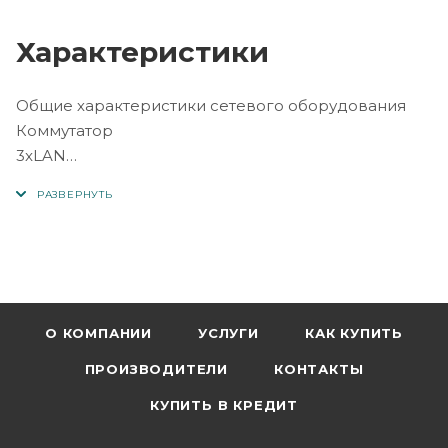
Характеристики
Общие характеристики сетевого оборудования
Коммутатор
3xLAN
Скорость портов
100 Mbit/s
Макс. скорость беспроводного соединения
300 Mbps
О КОМПАНИИ
УСЛУГИ
КАК КУПИТЬ
Стандарт беспроводной связи
ПРОИЗВОДИТЕЛИ
КОНТАКТЫ
802.11n, 2.4 GHz
КУПИТЬ В КРЕДИТ
Тип