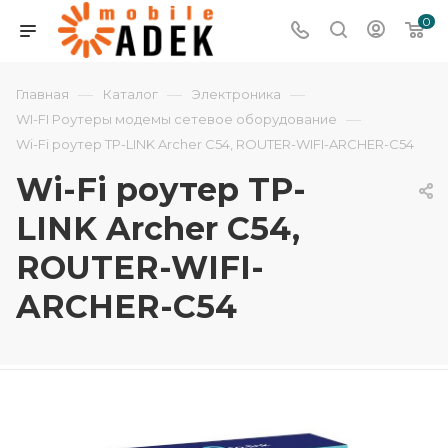
0
—
—
—
Главная
Каталог
Электроника
—
WI-FI Роутеры модемы сетевое оборудование
Wi-Fi роутер TP-LINK Archer C54, ROUTER-WIFI-ARCHER-C54
Wi-Fi роутер TP-
LINK Archer C54,
ROUTER-WIFI-
ARCHER-C54