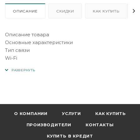
ОПИСАНИЕ
СКИДКИ
КАК КУПИТЬ
Описание товара
Основные характеристики
Тип связи
Wi-Fi
Подключение к интернету (WAN)
Ethernet RJ-45
Тип устройства
роутер
Стандарт Wi-Fi 802.11
b (Wi-Fi 1), a (Wi-Fi 2), g (Wi-Fi 3), n (Wi-Fi 4), ac (Wi-Fi 5)
Частотный диапазон устройств Wi-Fi
О КОМПАНИИ
УСЛУГИ
КАК КУПИТЬ
2.4 / 5 ГГц (одновременная работа)
ПРОИЗВОДИТЕЛИ
КОНТАКТЫ
Макс. скорость беспроводного соединения
1167 Мбит/с
КУПИТЬ В КРЕДИТ