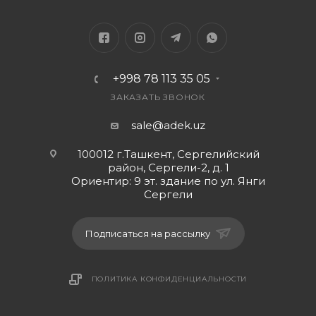
Функциональность
Антенны
4 внешн.
Функции и особенности
+998 78 113 35 05
UPnP AV-сервер, поддержка IPv6, режим
репитера (повторителя)
ЗАКАЗАТЬ ЗВОНОК
Маршрутизация
sale@adek.uz
демилитаризованная зона (DMZ), SPI, статическая
маршрутизация, DHCP-сервер, NAT, поддержка
100012 г.Ташкент, Сергелийский
Dynamic DNS, межсетевой экран (Firewall)
район, Сергели-2, д. 1
Ориентир: 9 эт. здание по ул. Янги
VPN
Сергели
L2TP, PPTP
Шифрование
Подписаться на рассылку
WPA, WEP, WPA2
Количество LAN-портов
4
ПОЛИТИКА КОНФИДЕНЦИАЛЬНОСТИ
Скорость портов
100 Мбит/с