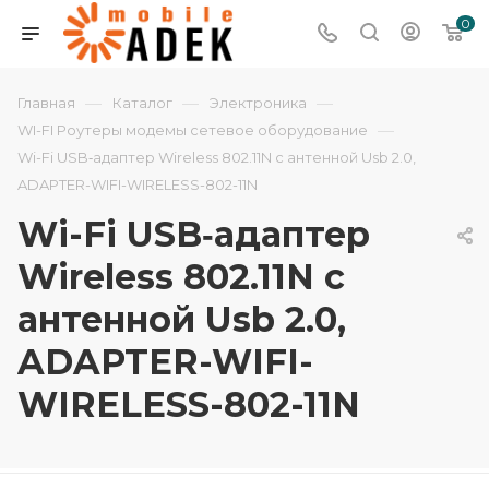
0
—
—
—
Главная
Каталог
Электроника
—
WI-FI Роутеры модемы сетевое оборудование
Wi-Fi USB‑адаптер Wireless 802.11N с антенной Usb 2.0,
ADAPTER-WIFI-WIRELESS-802-11N
Wi-Fi USB‑адаптер
Wireless 802.11N с
антенной Usb 2.0,
ADAPTER-WIFI-
WIRELESS-802-11N