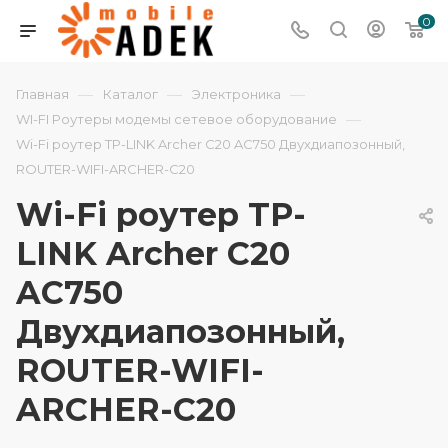
0
—
—
—
Главная
Каталог
Электроника
—
WI-FI Роутеры модемы сетевое оборудование
Wi-Fi роутер TP-LINK Archer C20 AC750 Двухдиапозонный,
ROUTER-WIFI-ARCHER-C20
Wi-Fi роутер TP-
LINK Archer C20
AC750
Двухдиапозонный,
ROUTER-WIFI-
ARCHER-C20