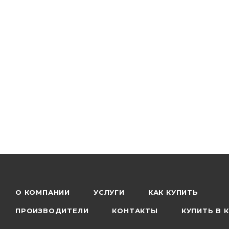
–Поддержка IGMP Proxy, режима "мост" и 802.1Q TA
О КОМПАНИИ
УСЛУГИ
КАК КУПИТЬ
ПРОИЗВОДИТЕЛИ
КОНТАКТЫ
КУПИТЬ В 