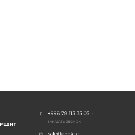
G VLAN для услуги IPTV без задержек
+998 78 113 35 05
ЗАКАЗАТЬ ЗВОНОК
КРЕДИТ
sale@adek.uz