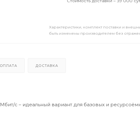
Стоимость доставки – 39 000 су
Xарактеристики, комплект поставки и внешни
быть изменены производителем без отражени
ОПЛАТА
ДОСТАВКА
Мбит/с – идеальный вариант для базовых и ресурсоём
дним нажатием кнопки WPS
позволяет администратору назначать допустимую шири
у стабильного покрытия беспроводной сети