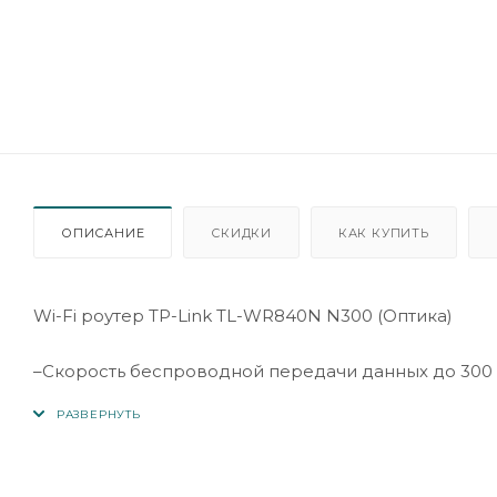
ОПИСАНИЕ
СКИДКИ
КАК КУПИТЬ
Wi-Fi роутер TP-Link TL-WR840N N300 (Оптика)
–Скорость беспроводной передачи данных до 300 
–Быстрая настройка защиты беспроводной сети о
–Контроль пропускной способности по IP-адресу 
для каждого компьютера
–Беспроводной мост WDS позволяет увеличить зон