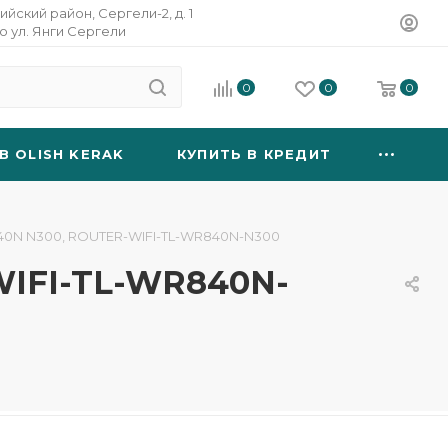
ийский район, Сергели-2, д. 1
о ул. Янги Сергели
0
0
0
B OLISH KERAK
КУПИТЬ В КРЕДИТ
R840N N300, ROUTER-WIFI-TL-WR840N-N300
WIFI-TL-WR840N-