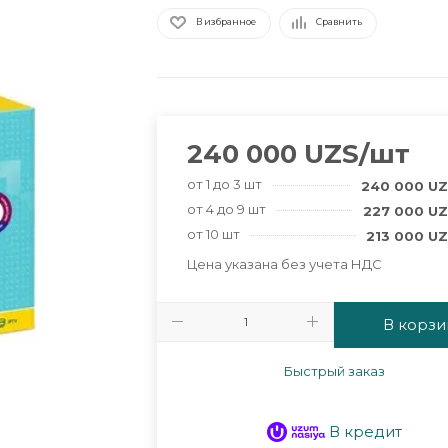
В избранное
Сравнить
240 000
UZS
/шт
от 1 до 3 шт
240 000
UZ
от 4 до 9 шт
227 000
UZ
от 10 шт
213 000
UZ
Цена указана без учета НДС
В корзи
Быстрый заказ
В кредит