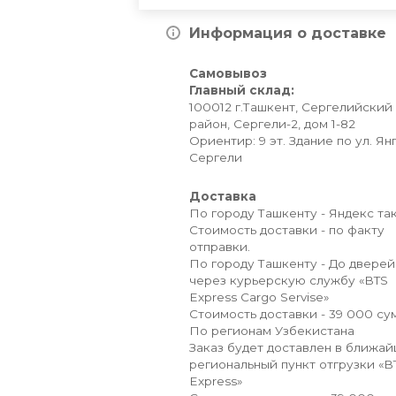
Информация о доставке
Самовывоз
Главный склад:
100012 г.Ташкент, Сергелийский
район, Сергели-2, дом 1-82
Ориентир: 9 эт. Здание по ул. Ян
Сергели
Доставка
По городу Ташкенту - Яндекс так
Стоимость доставки - по факту
отправки.
По городу Ташкенту - До дверей
через курьерскую службу «BTS
Express Cargo Servise»
Стоимость доставки - 39 000 сум
По регионам Узбекистана
Заказ будет доставлен в ближа
региональный пункт отгрузки «B
Express»