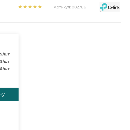
Артикул:
002786
S
/шт
S
/шт
S
/шт
ну