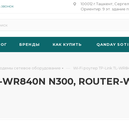
100012 г.Ташкент, Сергел
Ь ЗВОНОК
Ориентир: 9 эт. здание п
ЛОГ
БРЕНДЫ
КАК КУПИТЬ
QANDAY SOTI
—
модемы сетевое оборудование
Wi-Fi роутер TP-Link TL-W
TL-WR840N N300, ROUTER-