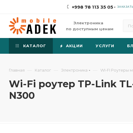
+998 78 113 35 05
ЗАКАЗАТ
Электроника
по доступным ценам
КАТАЛОГ
АКЦИИ
УСЛУГИ
Б
—
—
—
Главная
Каталог
Электроника
WI-FI Роутеры 
Wi-Fi роутер TP-Link 
N300