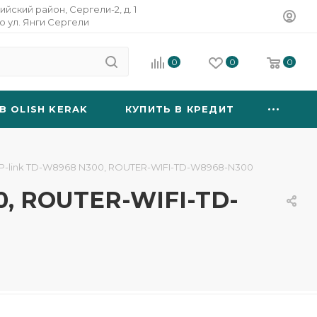
ийский район, Сергели-2, д. 1
о ул. Янги Сергели
0
0
0
B OLISH KERAK
КУПИТЬ В КРЕДИТ
TP-link TD-W8968 N300, ROUTER-WIFI-TD-W8968-N300
0, ROUTER-WIFI-TD-