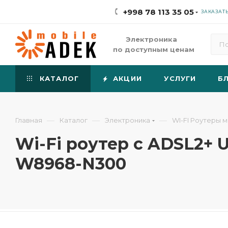
+998 78 113 35 05
ЗАКАЗАТ
Электроника
по доступным ценам
КАТАЛОГ
АКЦИИ
УСЛУГИ
Б
—
—
—
Главная
Каталог
Электроника
WI-FI Роутеры 
Wi-Fi роутер с ADSL2+ 
W8968-N300