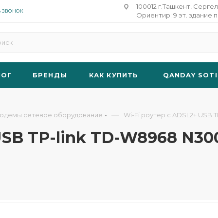
100012 г.Ташкент, Сергел
Ь ЗВОНОК
Ориентир: 9 эт. здание п
ЛОГ
БРЕНДЫ
КАК КУПИТЬ
QANDAY SOTI
—
модемы сетевое оборудование
Wi-Fi роутер с ADSL2+ USB 
USB TP-link TD-W8968 N30