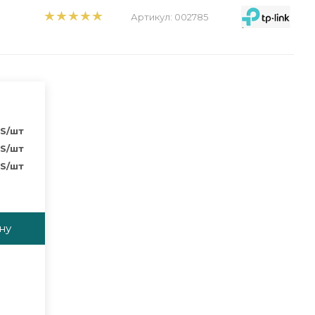
Артикул:
002785
S
/шт
S
/шт
S
/шт
ну