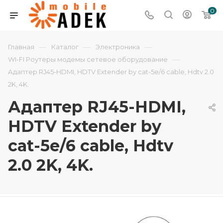
0
—
—
—
Главная
Каталог
Электроника
—
WI-FI Роутеры модемы сетевое оборудование
Адаптер RJ45-HDMI, HDTV Extender by cat-5e/6 cable, Hdtv 2.0
2K, 4K.
Адаптер RJ45-HDMI,
HDTV Extender by
cat-5e/6 cable, Hdtv
2.0 2K, 4K.