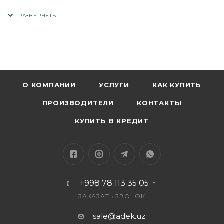
Технология материалов: АБС+ПК
Дисплей Bettery: светодиодный свет
Вход типа c: DS 5V-2A/9V-2A
Микровход: DC5V—2A/9V-2A
Выход типа c: DC5V-3A/9V-2A/12V-1.5A
Выход USB2: DC5V-3A/9A-2A/12V-1.5A
О КОМПАНИИ
УСЛУГИ
КАК КУПИТЬ
ПРОИЗВОДИТЕЛИ
КОНТАКТЫ
КУПИТЬ В КРЕДИТ
+998 78 113 35 05
ЗАКАЗАТЬ ЗВОНОК
sale@adek.uz