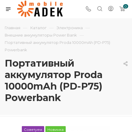
0
—
—
—
Главная
Каталог
Электроника
—
Внешние аккумуляторы Power Bank
Портативный аккумулятор Proda 10000mAh (PD-P75)
Powerbank
Портативный
аккумулятор Proda
10000mAh (PD-P75)
Powerbank
Советуем
Новинка