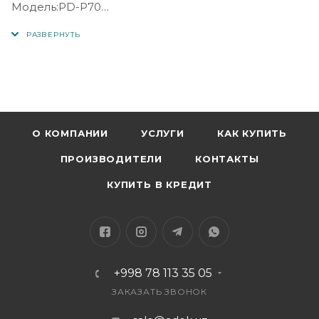
Модель:PD-P70
Емкость аккумулятора:20000 мАч
Батарея:полимерная батарея
Материал:АБС + ПК
Входное напряжение:DC5V-2A
Порты ввода:Type-C / Micro
Выходное напряжение:DC5V-2A
Порты вывода:USB * 2
О КОМПАНИИ
УСЛУГИ
КАК КУПИТЬ
Индикатор батареи:4 светодиода
ПРОИЗВОДИТЕЛИ
КОНТАКТЫ
Размер:140 * 68 * 28 5 мм
Вес:371 г
КУПИТЬ В КРЕДИТ
+998 78 113 35 05
ЗАКАЗАТЬ ЗВОНОК