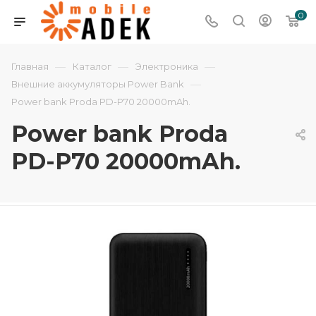
0
—
—
—
Главная
Каталог
Электроника
—
Внешние аккумуляторы Power Bank
Power bank Proda PD-P70 20000mAh.
Power bank Proda
PD-P70 20000mAh.