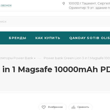
100012 г.Ташкент, Сергел
Ь ЗВОНОК
Ориентир: 9 эт. здание п
БРЕНДЫ
КАК КУПИТЬ
QANDAY SOTIB OLI
—
уляторы Power Bank
Power bank Green Lion 3 in 1 Magsafe 1
3 in 1 Magsafe 10000mAh P
В избранное
Сравнить