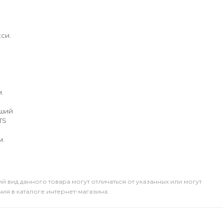
си.
.
йший
TS
м.
й вид данного товара могут отличаться от указанных или могут
я в каталоге интернет-магазина.