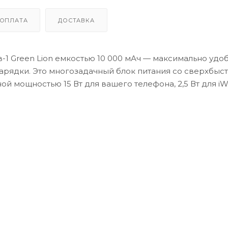
ОПЛАТА
ДОСТАВКА
-1 Green Lion емкостью 10 000 мАч — максимально удо
арядки. Это многозадачный блок питания со сверхбыс
й мощностью 15 Вт для вашего телефона, 2,5 Вт для iW
fe он обеспечивает стабильное магнитное соединение,
итания создан для того, чтобы стать вашим зарядным 
Тонкий и портативный, представленный в двух цветах:
ещается в сумке или кармане и будет сопровождать ва
тор осталась в прошлом благодаря этому элегантному
 в пути.