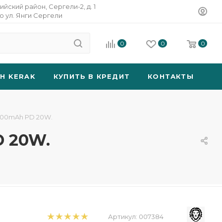
ийский район, Сергели-2, д. 1
о ул. Янги Сергели
0
0
0
SH KERAK
КУПИТЬ В КРЕДИТ
КОНТАКТЫ
0000mAh PD 20W.
D 20W.
Артикул:
007384