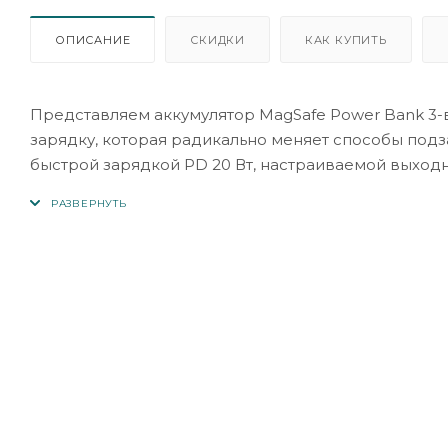
ОПИСАНИЕ
СКИДКИ
КАК КУПИТЬ
Представляем аккумулятор MagSafe Power Bank 3-в
зарядку, которая радикально меняет способы подз
быстрой зарядкой PD 20 Вт, настраиваемой выходно
Вт для TWS Air Pods. С помощью технологии MagSa
зарядка может проходить без проблем. Этот блок п
оптимизированным, эффективным и без проводов. 
фиолетовом и черном, этот аккумулятор легко пом
каждом путешествии. Низкая нагрузка на аккумуля
портативному блоку питания, созданному для жизни