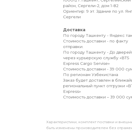
100012 г.Ташкент, Сергелийский
район, Сергели-2, дом 1-82
Ориентир: 9 эт. Здание по ул. Ян
Сергели
Доставка
По городу Ташкенту - Яндекс так
Стоимость доставки - по факту
отправки.
По городу Ташкенту - До дверей
через курьерскую службу «BTS
Express Cargo Servise»
Стоимость доставки - 39 000 сум
По регионам Узбекистана
Заказ будет доставлен в ближа
региональный пункт отгрузки «B
Express»
Стоимость доставки – 39 000 су
Xарактеристики, комплект поставки и внешни
быть изменены производителем без отражени