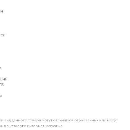
ги
си.
.
йший
TS
м.
й вид данного товара могут отличаться от указанных или могут
я в каталоге интернет-магазина.