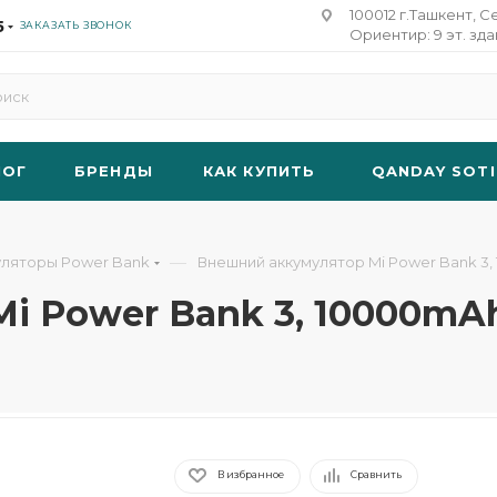
100012 г.Ташкент, С
5
ЗАКАЗАТЬ ЗВОНОК
Ориентир: 9 эт. зд
ЛОГ
БРЕНДЫ
КАК КУПИТЬ
QANDAY SOTI
—
уляторы Power Bank
Внешний аккумулятор Mi Power Bank 3,
i Power Bank 3, 10000mA
В избранное
Сравнить