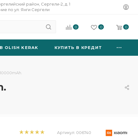
ергелийский район, Сергели-2, д. 1
ание по ул. Янги Сергели
0
0
0
B OLISH KERAK
КУПИТЬ В КРЕДИТ
 10000mAh.
h.
Артикул:
006740