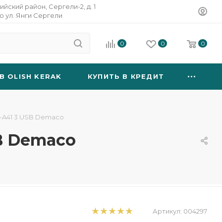
ийский район, Сергели-2, д. 1
о ул. Янги Сергели
0
0
0
B OLISH KERAK
КУПИТЬ В КРЕДИТ
-A41 3 USB Demaco
B Demaco
Артикул:
004297