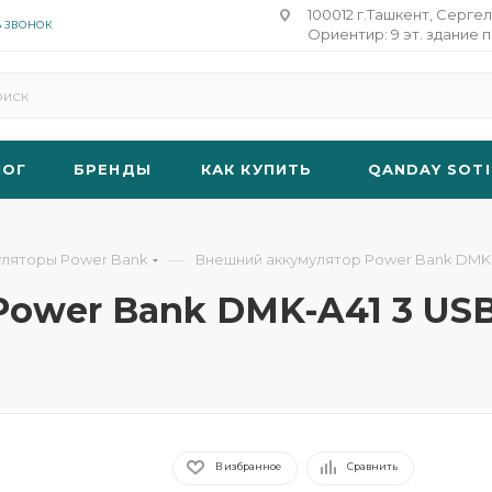
100012 г.Ташкент, Сергел
Ь ЗВОНОК
Ориентир: 9 эт. здание п
ЛОГ
БРЕНДЫ
КАК КУПИТЬ
QANDAY SOTI
—
уляторы Power Bank
Внешний аккумулятор Power Bank DMK
Power Bank DMK-A41 3 US
В избранное
Сравнить