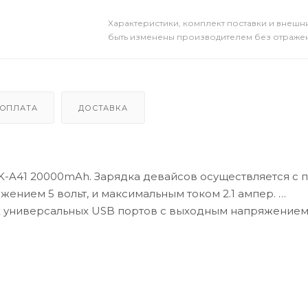
Xарактеристики, комплект поставки и внешни
быть изменены производителем без отражени
ОПЛАТА
ДОСТАВКА
-A41 20000mAh. Зарядка девайсов осуществляется с
ением 5 вольт, и максимальным током 2.1 ампер.
 универсальных USB портов с выходным напряжением 
сле покупки необходим полностью зарядить 100%