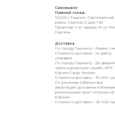
Самовывоз
Главный склад:
100012 г.Ташкент, Сергелийский
район, Сергели-2, дом 1-82
Ориентир: 9 эт. Здание по ул. Ян
Сергели
Доставка
По городу Ташкенту - Яндекс так
Стоимость доставки - по факту
отправки.
По городу Ташкенту - До дверей
через курьерскую службу «BTS
Express Cargo Servise»
Стоимость доставки - 39 000 сум
По регионам Узбекистана
Заказ будет доставлен в ближа
региональный пункт отгрузки «B
Express»
Стоимость доставки – 39 000 су