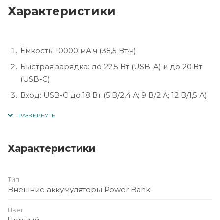
Характеристики
Ёмкость: 10000 мА·ч (38,5 Вт·ч)
Быстрая зарядка: до 22,5 Вт (USB-A) и до 20 Вт
(USB-C)
Вход: USB-C до 18 Вт (5 В/2,4 А; 9 В/2 А; 12 В/1,5 А)
Беспроводная зарядка: 5 Вт / 7,5 Вт / 10 Вт / 15 Вт
Материал корпуса: огнестойкий ABS + PC
Размеры: 127 × 70 × 19 мм Вес: ~224 г
Характеристики
Оснащён LED-дисплеем уровня заряда и
поддерживает протоколы PD3.0, QC3.0, FCP,
Тип
SCP, AFC
Внешние аккумуляторы Power Bank
Цвет
Черный